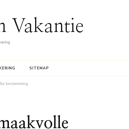
n Vakantie
varing
KERING
SITEMAP
lle bestemming
smaakvolle