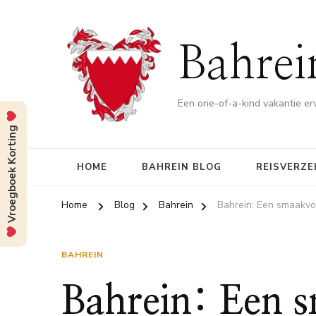
Bahrei
Een one-of-a-kind vakantie er
Vroegboek Korting
HOME
BAHREIN BLOG
REISVERZE
Home
Blog
Bahrein
Bahrein: Een smaakvo
BAHREIN
Bahrein: Een 