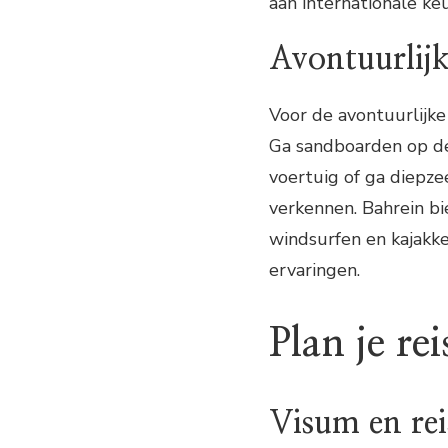
aan internationale keu
Avontuurlijk
Voor de avontuurlijke r
Ga sandboarden op de
voertuig of ga diepz
verkennen. Bahrein bi
windsurfen en kajakk
ervaringen.
Plan je re
Visum en re