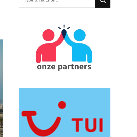
for
Something?