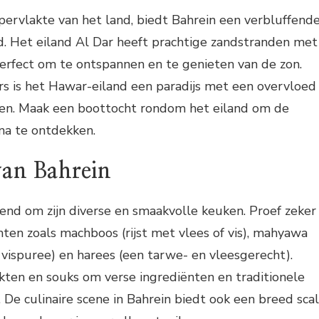
ervlakte van het land, biedt Bahrein een verbluffend
d. Het eiland Al Dar heeft prachtige zandstranden met
perfect om te ontspannen en te genieten van de zon.
rs is het Hawar-eiland een paradijs met een overvloed
ren. Maak een boottocht rondom het eiland om de
una te ontdekken.
an Bahrein
end om zijn diverse en smaakvolle keuken. Proef zeker
hten zoals machboos (rijst met vlees of vis), mahyawa
vispuree) en harees (een tarwe- en vleesgerecht).
kten en souks om verse ingrediënten en traditionele
 De culinaire scene in Bahrein biedt ook een breed sca