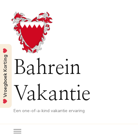
Vroegboek Korting
Bahrein
Vakantie
Een one-of-a-kind vakantie ervaring