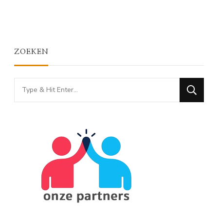
ZOEKEN
Looking
for
Something?