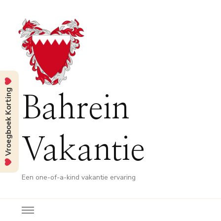
Vroegboek Korting
Bahrein
Vakantie
Een one-of-a-kind vakantie ervaring