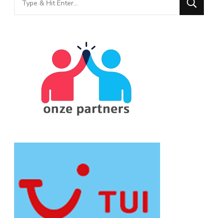
for
Something?