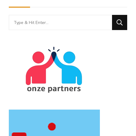
Looking
for
Something?