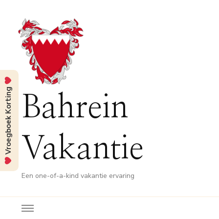
Vroegboek Korting
Bahrein
Vakantie
Een one-of-a-kind vakantie ervaring