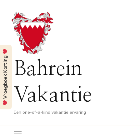
Vroegboek Korting
Bahrein
Vakantie
Een one-of-a-kind vakantie ervaring