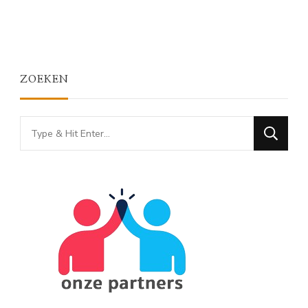
ZOEKEN
Looking
for
Something?