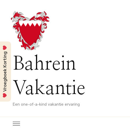
Vroegboek Korting
Bahrein
Vakantie
Een one-of-a-kind vakantie ervaring