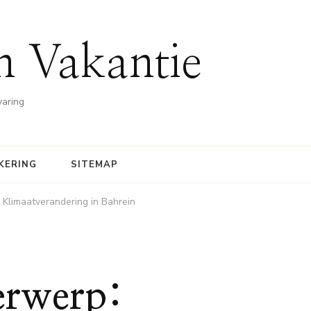
n Vakantie
varing
KERING
SITEMAP
 Klimaatverandering in Bahrein
erwerp: