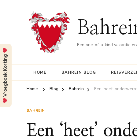
Bahrei
Een one-of-a-kind vakantie er
Vroegboek Korting
HOME
BAHREIN BLOG
REISVERZE
Home
Blog
Bahrein
Een ‘heet’ onderwerp:
BAHREIN
Een ‘heet’ ond