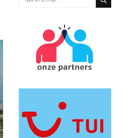
for
Something?