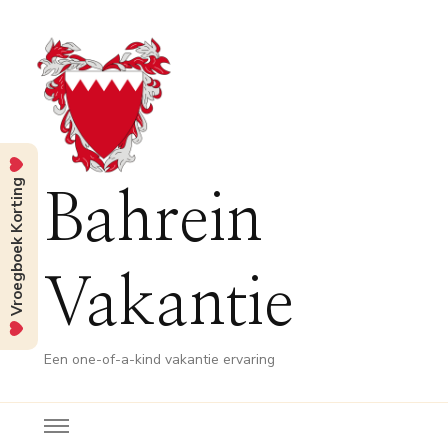
Vroegboek Korting
Bahrein
Vakantie
Een one-of-a-kind vakantie ervaring