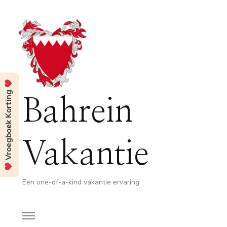
Vroegboek Korting
Bahrein
Vakantie
Een one-of-a-kind vakantie ervaring