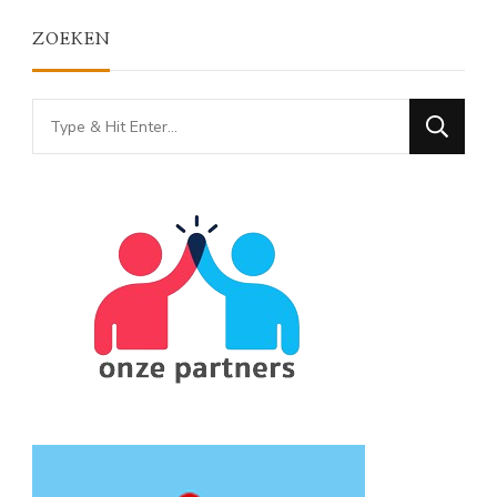
ZOEKEN
Looking
for
Something?