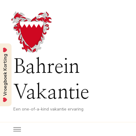
Vroegboek Korting
Bahrein
Vakantie
Een one-of-a-kind vakantie ervaring