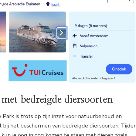
met bedreigde diersoorten
 Park is trots op zijn inzet voor natuurbehoud en
ol bij het beschermen van bedreigde diersoorten. Tijde
 kun je oog in oog komen te staan ​​met dieren zoals