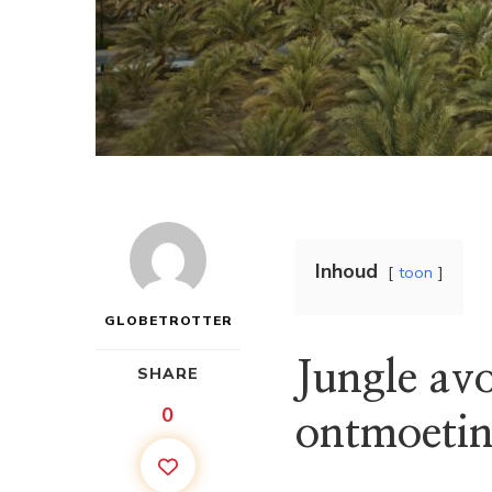
Inhoud
toon
GLOBETROTTER
Jungle av
SHARE
0
ontmoetin