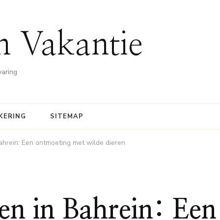
n Vakantie
varing
KERING
SITEMAP
ahrein: Een ontmoeting met wilde dieren
en in Bahrein: Een