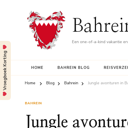
Bahrei
Een one-of-a-kind vakantie er
Vroegboek Korting
HOME
BAHREIN BLOG
REISVERZE
Home
Blog
Bahrein
Jungle avonturen in B
BAHREIN
Jungle avontur