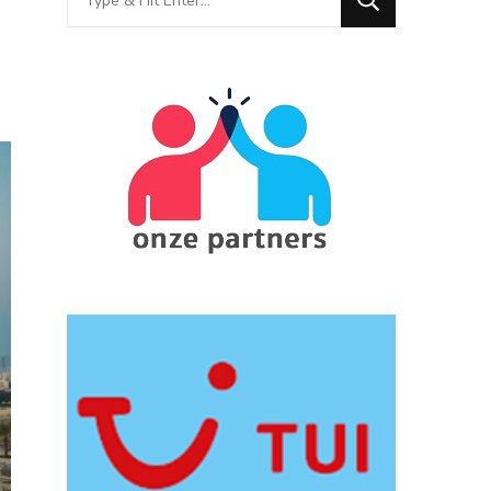
for
Something?