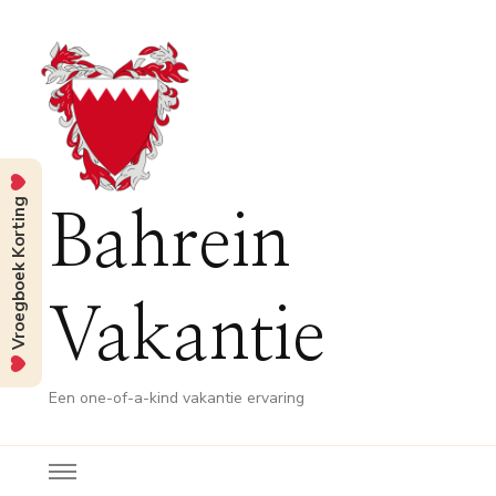
Vroegboek Korting
Bahrein
Vakantie
Een one-of-a-kind vakantie ervaring