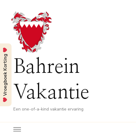
Vroegboek Korting
Bahrein
Vakantie
Een one-of-a-kind vakantie ervaring