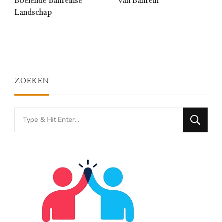
Boeiende Bahreinse
van Bahrein
Landschap
ZOEKEN
Looking
for
Something?