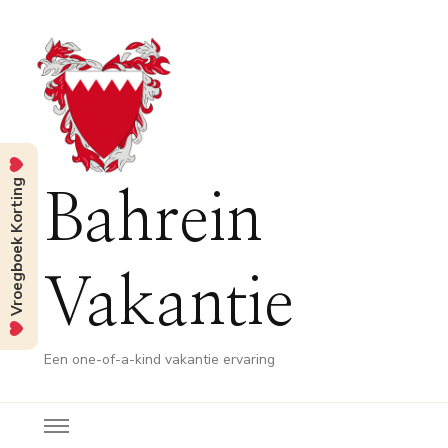
Vroegboek Korting
Bahrein
Vakantie
Een one-of-a-kind vakantie ervaring