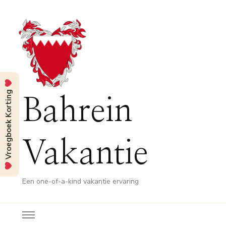
Vroegboek Korting
Bahrein
Vakantie
Een one-of-a-kind vakantie ervaring