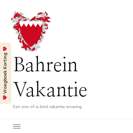
Vroegboek Korting
Bahrein
Vakantie
Een one-of-a-kind vakantie ervaring