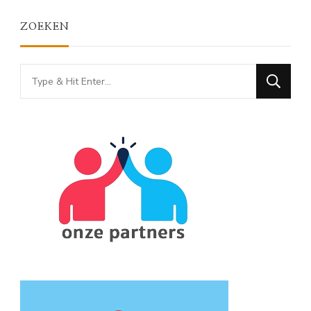
ZOEKEN
Looking
for
Something?