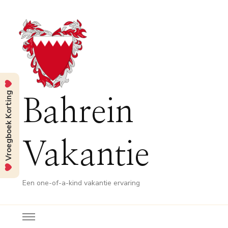
Vroegboek Korting
Bahrein
Vakantie
Een one-of-a-kind vakantie ervaring