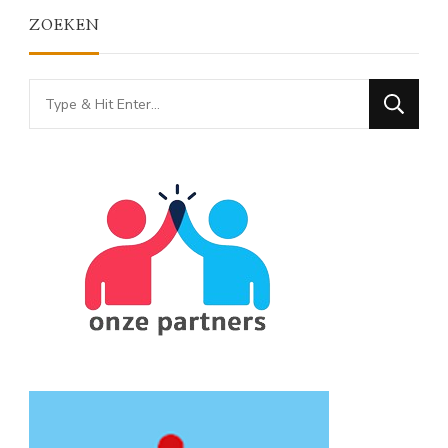
ZOEKEN
Looking
for
Something?