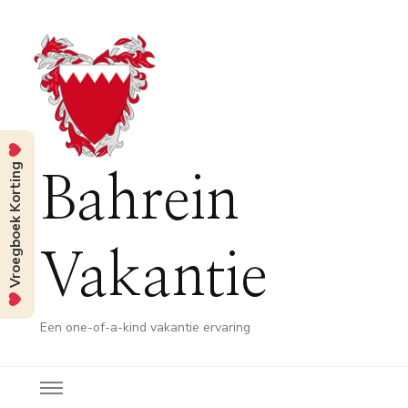
Vroegboek Korting
Bahrein
Vakantie
Een one-of-a-kind vakantie ervaring