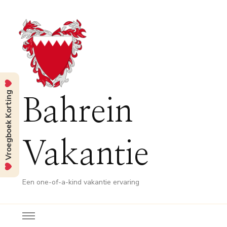
Vroegboek Korting
Bahrein
Vakantie
Een one-of-a-kind vakantie ervaring