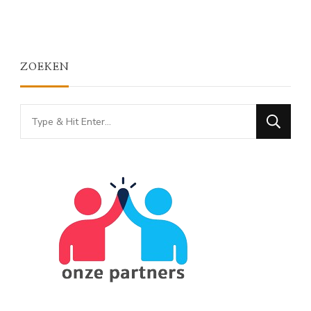
ZOEKEN
Looking
for
Something?