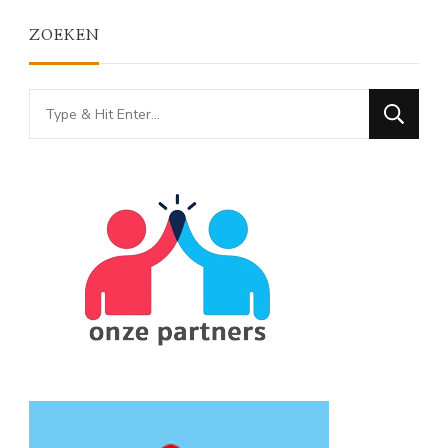
ZOEKEN
Looking
for
Something?