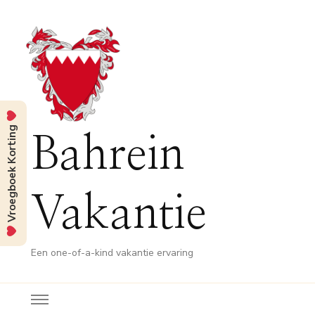
Vroegboek Korting
Bahrein
Vakantie
Een one-of-a-kind vakantie ervaring