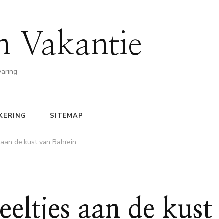
n Vakantie
varing
KERING
SITEMAP
 aan de kust van Bahrein
eltjes aan de kust