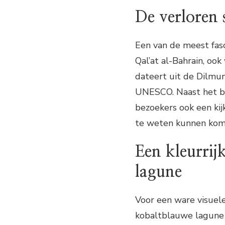
De verloren 
Een van de meest fasc
Qal’at al-Bahrain, oo
dateert uit de Dilmu
UNESCO. Naast het be
bezoekers ook een ki
te weten kunnen komen
Een kleurrij
lagune
Voor een ware visuel
kobaltblauwe lagune 