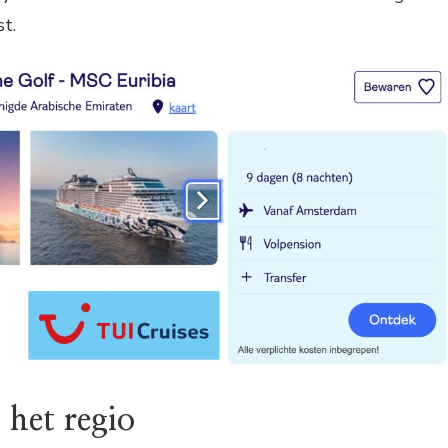
t.
 het regio