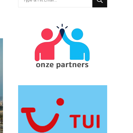
for
Something?