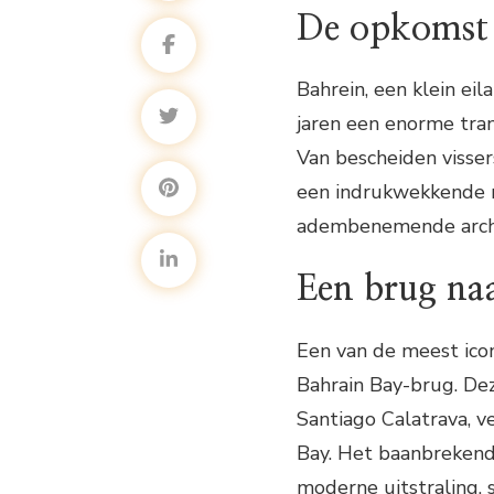
De opkomst 
Bahrein, een klein eil
jaren een enorme tra
Van bescheiden visse
een indrukwekkende mo
adembenemende archi
Een brug na
Een van de meest icon
Bahrain Bay-brug. De
Santiago Calatrava, 
Bay. Het baanbrekend
moderne uitstraling,