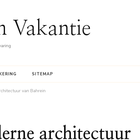
n Vakantie
varing
KERING
SITEMAP
chitectuur van Bahrein
erne architectuur