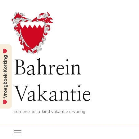
Vroegboek Korting
Bahrein
Vakantie
Een one-of-a-kind vakantie ervaring