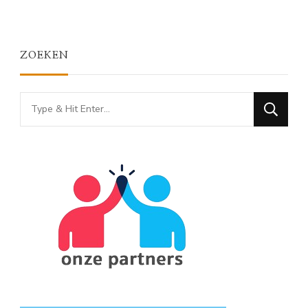
ZOEKEN
Looking
for
Something?