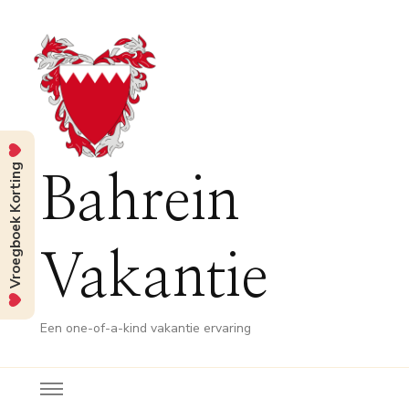
Vroegboek Korting
Bahrein
Vakantie
Een one-of-a-kind vakantie ervaring