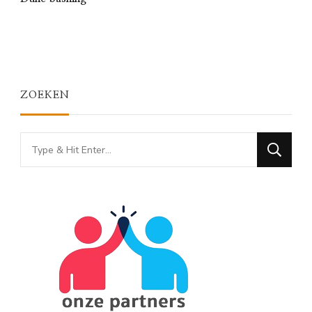
ZOEKEN
Looking
for
Something?