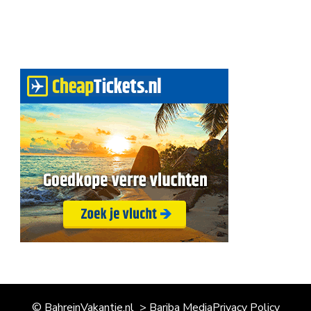
© BahreinVakantie.nl > Bariba Media
Privacy Policy