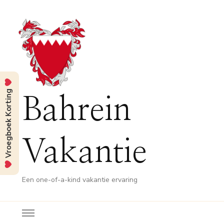
Vroegboek Korting
Bahrein
Vakantie
Een one-of-a-kind vakantie ervaring