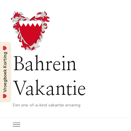
Vroegboek Korting
Bahrein
Vakantie
Een one-of-a-kind vakantie ervaring