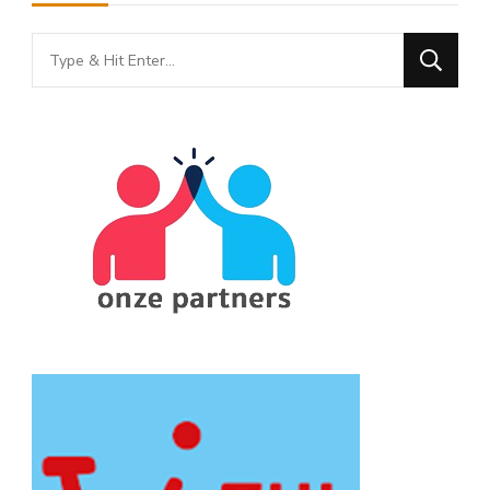
Looking
for
Something?