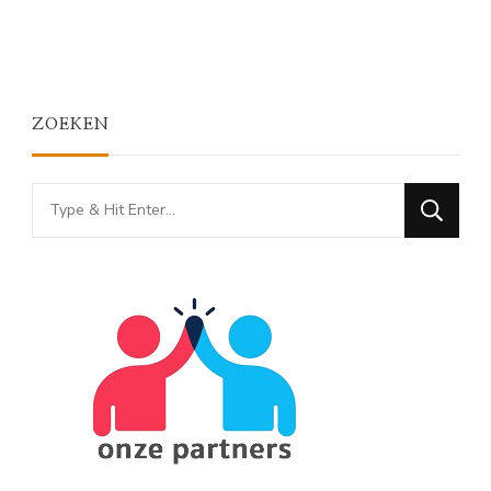
ZOEKEN
Looking
for
Something?