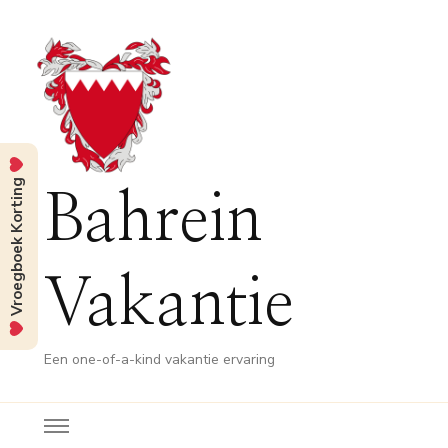
Vroegboek Korting
Bahrein
Vakantie
Een one-of-a-kind vakantie ervaring