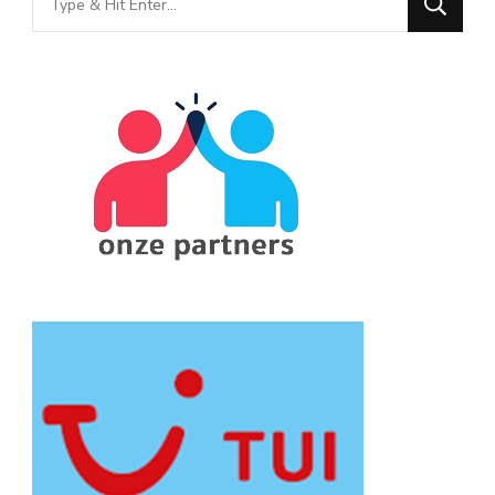
for
Something?