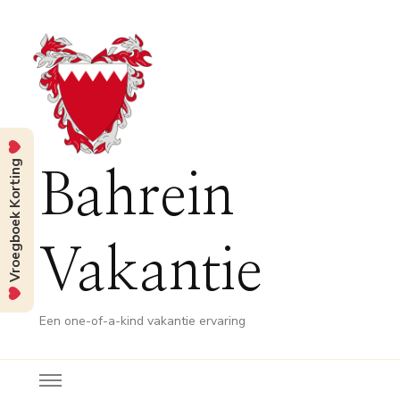
Vroegboek Korting
Bahrein
Vakantie
Een one-of-a-kind vakantie ervaring