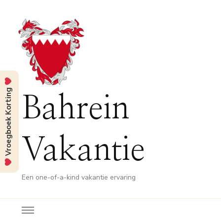
Vroegboek Korting
Bahrein
Vakantie
Een one-of-a-kind vakantie ervaring