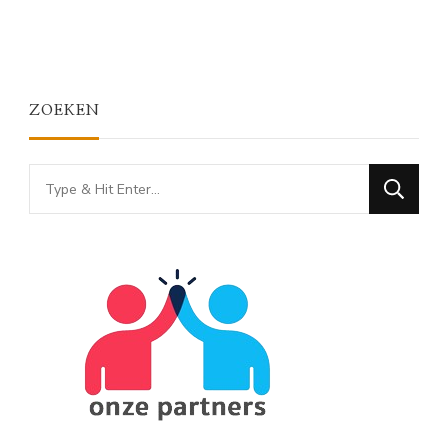
ZOEKEN
Looking
for
Something?