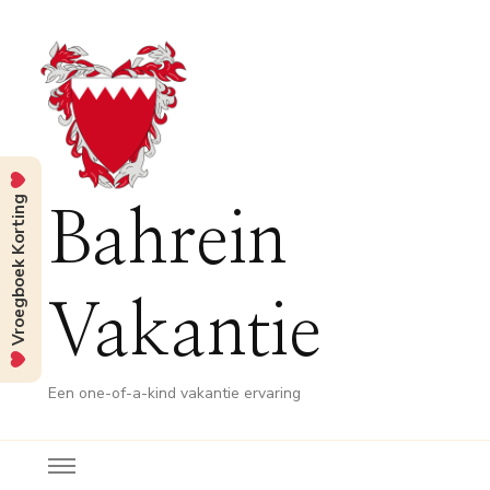
Vroegboek Korting
Bahrein
Vakantie
Een one-of-a-kind vakantie ervaring