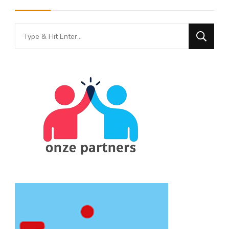
Looking
for
Something?