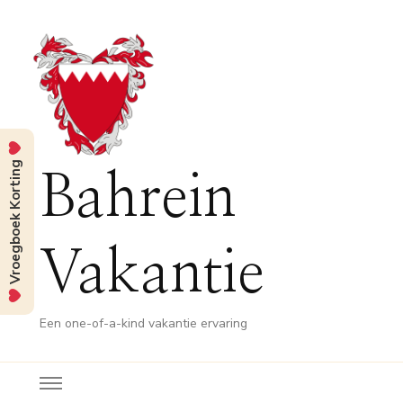
Vroegboek Korting
Bahrein
Vakantie
Een one-of-a-kind vakantie ervaring