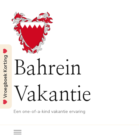
Vroegboek Korting
Bahrein
Vakantie
Een one-of-a-kind vakantie ervaring