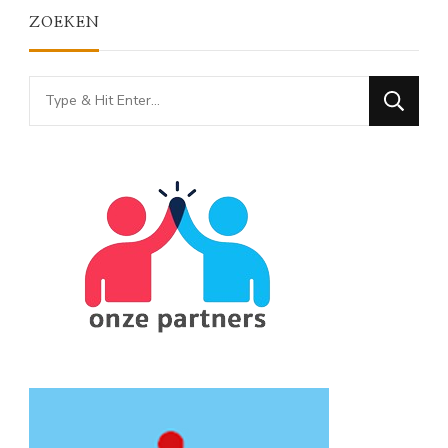
ZOEKEN
Looking
for
Something?