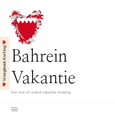
Vroegboek Korting
Bahrein
Vakantie
Een one-of-a-kind vakantie ervaring