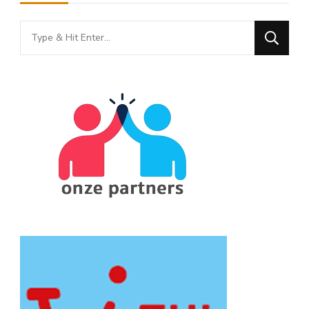
Looking
for
Something?