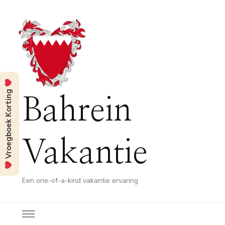
Vroegboek Korting
Bahrein
Vakantie
Een one-of-a-kind vakantie ervaring