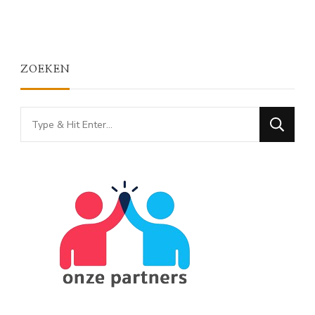
ZOEKEN
Looking
for
Something?