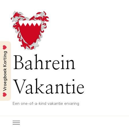
Vroegboek Korting
Bahrein
Vakantie
Een one-of-a-kind vakantie ervaring