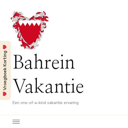
Vroegboek Korting
Bahrein
Vakantie
Een one-of-a-kind vakantie ervaring