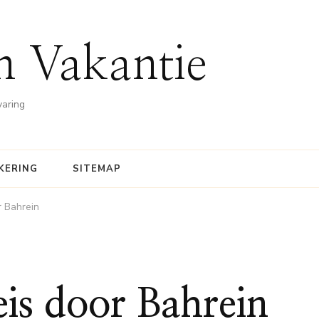
n Vakantie
varing
KERING
SITEMAP
r Bahrein
eis door Bahrein