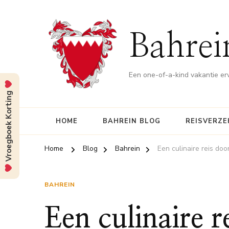
Bahrei
Een one-of-a-kind vakantie er
Vroegboek Korting
HOME
BAHREIN BLOG
REISVERZE
Home
Blog
Bahrein
Een culinaire reis doo
BAHREIN
Een culinaire r