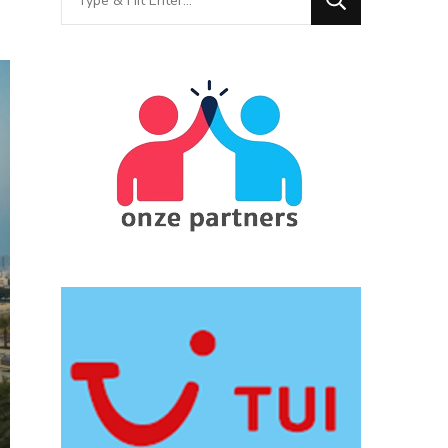
for
Something?