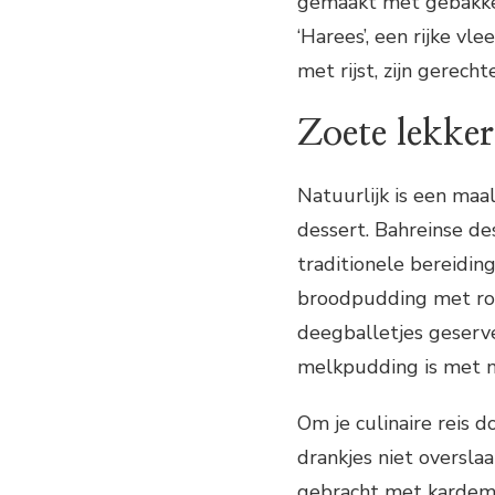
gemaakt met gebakken
‘Harees’, een rijke vl
met rijst, zijn gerecht
Zoete lekker
Natuurlijk is een maal
dessert. Bahreinse d
traditionele bereiding
broodpudding met rozi
deegballetjes geserve
melkpudding is met n
Om je culinaire reis 
drankjes niet oversla
gebracht met kardemo