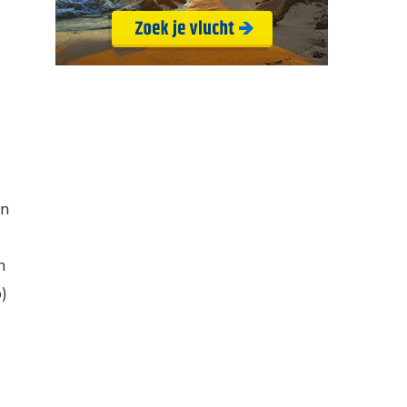
en
n
)