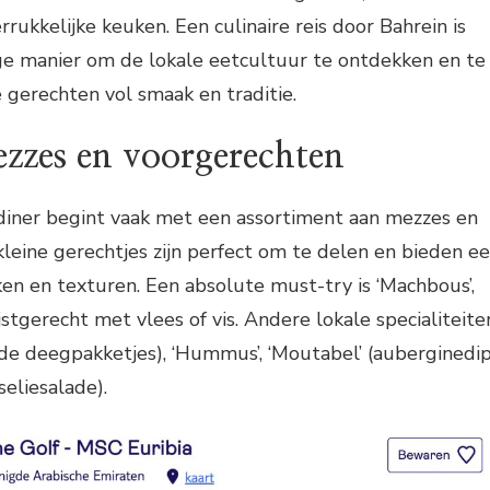
rukkelijke keuken. Een culinaire reis door Bahrein is
e manier om de lokale eetcultuur te ontdekken en te
e gerechten vol smaak en traditie.
ezzes en voorgerechten
 diner begint vaak met een assortiment aan mezzes en
leine gerechtjes zijn perfect om te delen en bieden e
n en texturen. Een absolute must-try is ‘Machbous’,
ijstgerecht met vlees of vis. Andere lokale specialiteite
lde deegpakketjes), ‘Hummus’, ‘Moutabel’ (auberginedip
seliesalade).