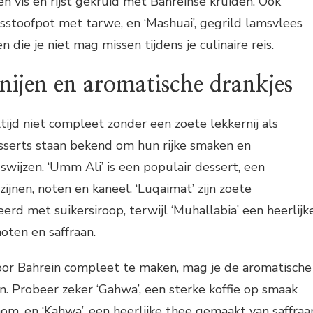
 vis en rijst gekruid met Bahreinse kruiden. Ook
eesstoofpot met tarwe, en ‘Mashuai’, gegrild lamsvlees
en die je niet mag missen tijdens je culinaire reis.
nijen en aromatische drankjes
tijd niet compleet zonder een zoete lekkernij als
esserts staan bekend om hun rijke smaken en
swijzen. ‘Umm Ali’ is een populair dessert, een
jnen, noten en kaneel. ‘Luqaimat’ zijn zoete
erd met suikersiroop, terwijl ‘Muhallabia’ een heerlijk
oten en saffraan.
door Bahrein compleet te maken, mag je de aromatische
an. Probeer zeker ‘Gahwa’, een sterke koffie op smaak
m, en ‘Kahwa’, een heerlijke thee gemaakt van saffraa