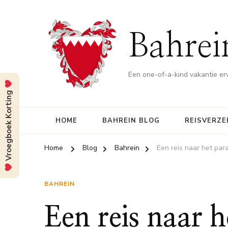
Bahrei
Een one-of-a-kind vakantie er
Vroegboek Korting
HOME
BAHREIN BLOG
REISVERZE
Home
Blog
Bahrein
Een reis naar het para
BAHREIN
Een reis naar h