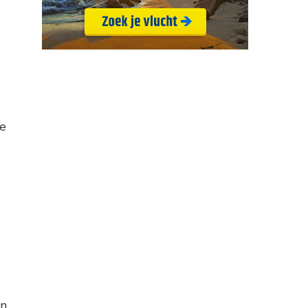
de
en