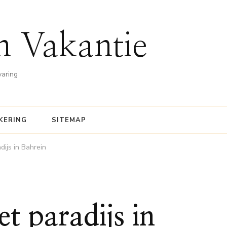
n Vakantie
varing
KERING
SITEMAP
dijs in Bahrein
et paradijs in