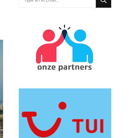
for
Something?