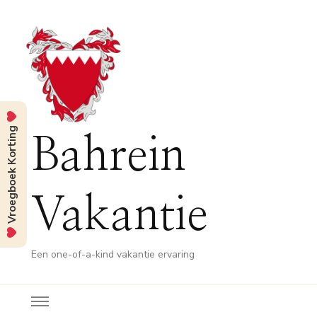
Vroegboek Korting
Bahrein
Vakantie
Een one-of-a-kind vakantie ervaring