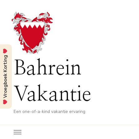
Vroegboek Korting
Bahrein
Vakantie
Een one-of-a-kind vakantie ervaring