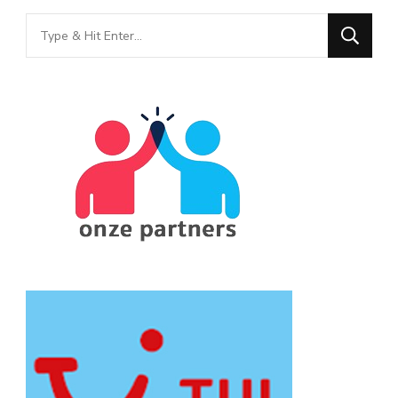
Looking
for
Something?