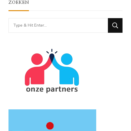
ZOEKEN
Looking
for
Something?