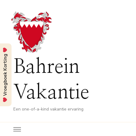
Vroegboek Korting
Bahrein
Vakantie
Een one-of-a-kind vakantie ervaring