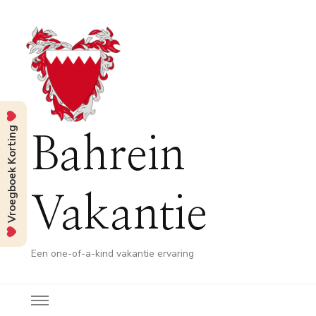
Vroegboek Korting
Bahrein
Vakantie
Een one-of-a-kind vakantie ervaring