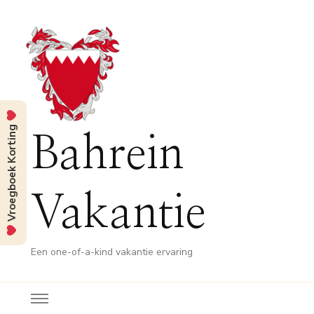
Vroegboek Korting
Bahrein
Vakantie
Een one-of-a-kind vakantie ervaring