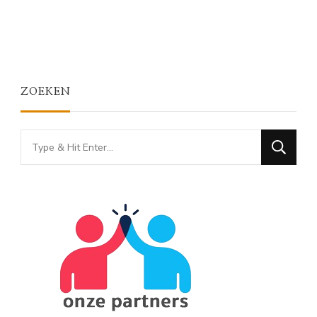
ZOEKEN
Looking
for
Something?