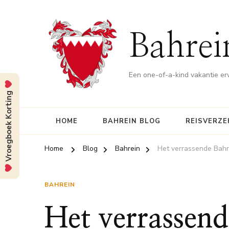
Bahrei
Een one-of-a-kind vakantie er
Vroegboek Korting
HOME
BAHREIN BLOG
REISVERZE
Home
Blog
Bahrein
Het verrassende Bahr
BAHREIN
Het verrassend