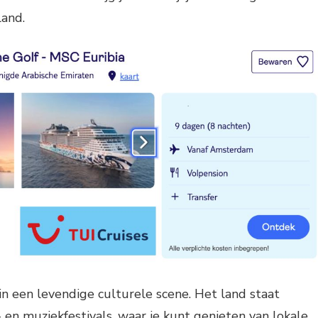
land.
n een levendige culturele scene. Het land staat
 en muziekfestivals, waar je kunt genieten van lokale