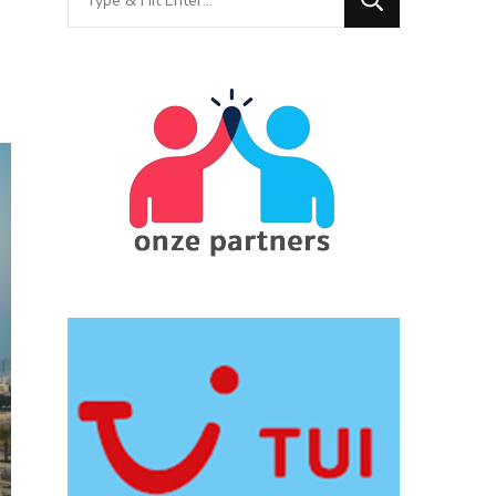
for
Something?