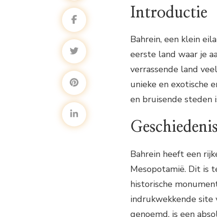
Introductie
Bahrein, een klein eil
eerste land waar je a
verrassende land veel 
unieke en exotische er
en bruisende steden i
Geschiedenis
Bahrein heeft een rij
Mesopotamië. Dit is t
historische monumente
indrukwekkende site v
genoemd, is een absolu