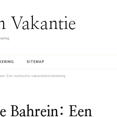
n Vakantie
varing
KERING
SITEMAP
ein: Een exotische vakantiebestemming
e Bahrein: Een