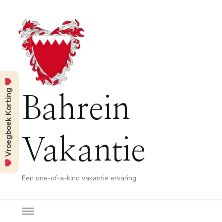
Vroegboek Korting
Bahrein
Vakantie
Een one-of-a-kind vakantie ervaring