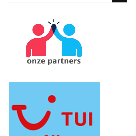
for
Something?