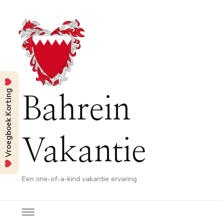
Vroegboek Korting
Bahrein
Vakantie
Een one-of-a-kind vakantie ervaring