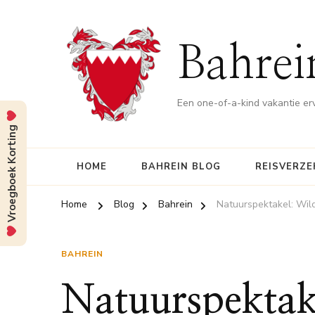
Bahrei
Een one-of-a-kind vakantie er
Vroegboek Korting
HOME
BAHREIN BLOG
REISVERZE
Home
Blog
Bahrein
Natuurspektakel: Wild
BAHREIN
Natuurspektak