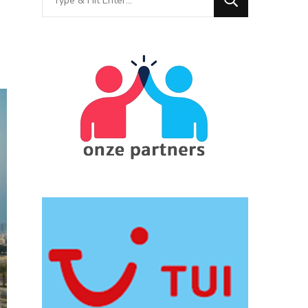
for
Something?