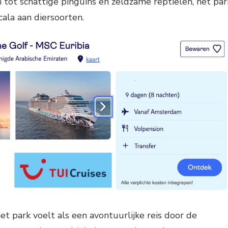
tot schattige pinguïns en zeldzame reptielen, het par
ala aan diersoorten.
t park voelt als een avontuurlijke reis door de