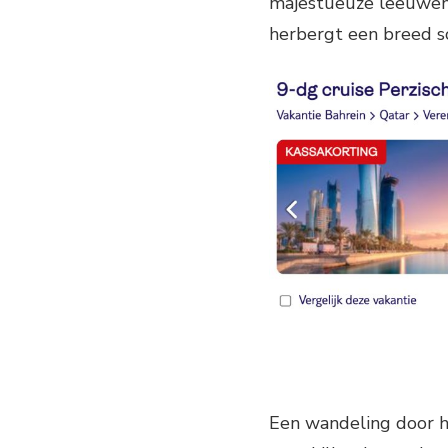
majestueuze leeuwen 
herbergt een breed sc
Een wandeling door he