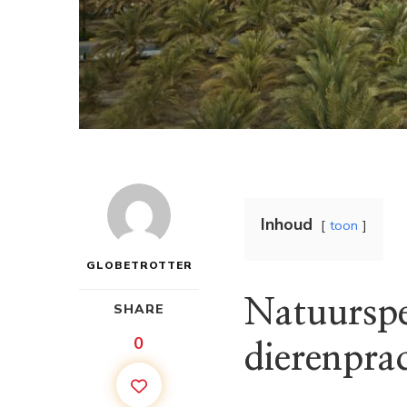
Inhoud
toon
GLOBETROTTER
Natuurspe
SHARE
0
dierenpra