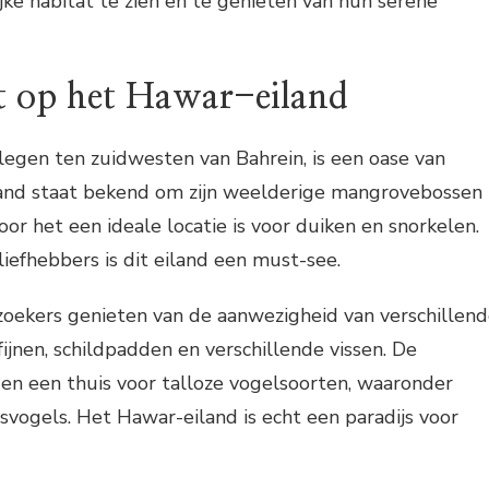
ijke habitat te zien en te genieten van hun serene
it op het Hawar-eiland
egen ten zuidwesten van Bahrein, is een oase van
iland staat bekend om zijn weelderige mangrovebossen
oor het een ideale locatie is voor duiken en snorkelen.
iefhebbers is dit eiland een must-see.
ekers genieten van de aanwezigheid van verschillen
fijnen, schildpadden en verschillende vissen. De
n een thuis voor talloze vogelsoorten, waaronder
ijsvogels. Het Hawar-eiland is echt een paradijs voor