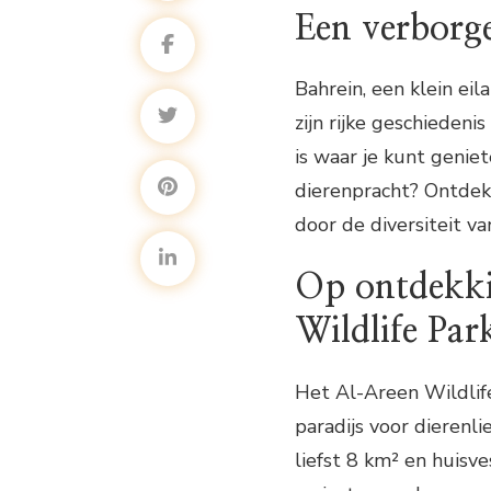
Een verborg
Bahrein, een klein eil
zijn rijke geschiedeni
is waar je kunt geni
dierenpracht? Ontdek 
door de diversiteit v
Op ontdekki
Wildlife Par
Het Al-Areen Wildlife
paradijs voor dierenl
liefst 8 km² en huisv