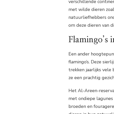
verschillende contine
met wilde dieren zoals
natuurliefhebbers on
om deze dieren van d
Flamingo’s i
Een ander hoogtepunt 
flamingo’s. Deze sierl
trekken jaarlijks vel
ze een prachtig gezi
Het Al-Areen-reserva
met ondiepe lagunes 
broeden en fouragere