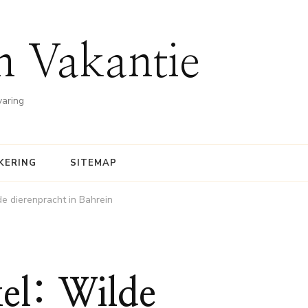
n Vakantie
varing
KERING
SITEMAP
e dierenpracht in Bahrein
el: Wilde