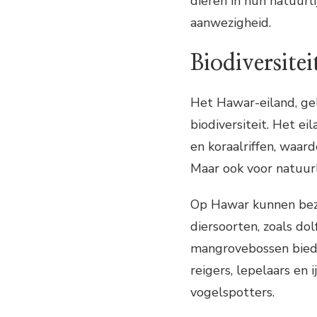
dieren in hun natuurl
aanwezigheid.
Biodiversite
Het Hawar-eiland, gel
biodiversiteit. Het e
en koraalriffen, waard
Maar ook voor natuurl
Op Hawar kunnen bezo
diersoorten, zoals dol
mangrovebossen biede
reigers, lepelaars en 
vogelspotters.