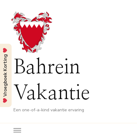
Vroegboek Korting
Bahrein
Vakantie
Een one-of-a-kind vakantie ervaring