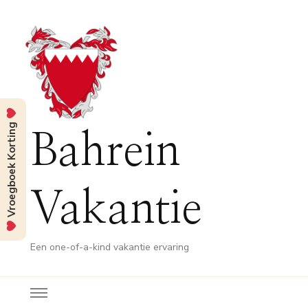
Vroegboek Korting
Bahrein
Vakantie
Een one-of-a-kind vakantie ervaring