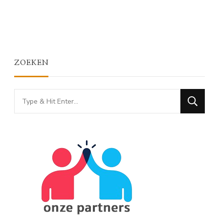
ZOEKEN
Looking
for
Something?