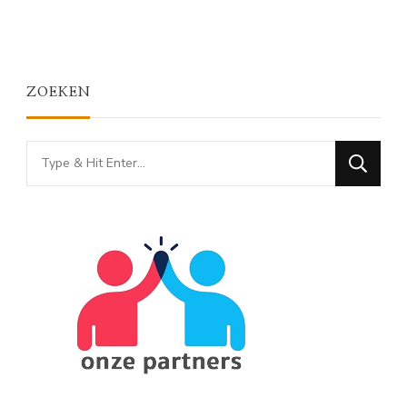
ZOEKEN
Looking
for
Something?