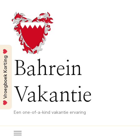
Vroegboek Korting
Bahrein
Vakantie
Een one-of-a-kind vakantie ervaring